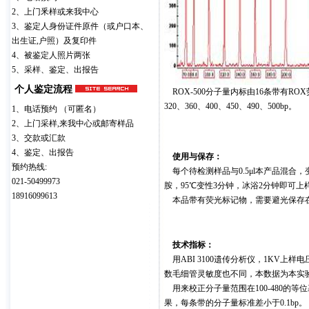
2、上门釆样或来我中心
3、鉴定人身份证件原件（或户口本、
出生证,户照）及复印件
4、被鉴定人照片两张
5、采样、鉴定、出报告
个人鉴定流程
ROX-500分子量内标由16条带有ROX荧
320、360、400、450、490、500bp。
1、电话预约 （可匿名）
2、上门采样,来我中心或邮寄样品
3、交款或汇款
4、鉴定、出报告
使用与保存：
预约热线:
每个待检测样品与0.5μl本产品混合，变性
021-50499973
胺，95℃变性3分钟，冰浴2分钟即可上
18916099613
本品带有荧光标记物，需要避光保存在4
技术指标：
用ABI 3100遗传分析仪，1KV上
数毛细管灵敏度也不同，本数据为本实
用来校正分子量范围在100-480的等位基
果，每条带的分子量标准差小于0.1bp。