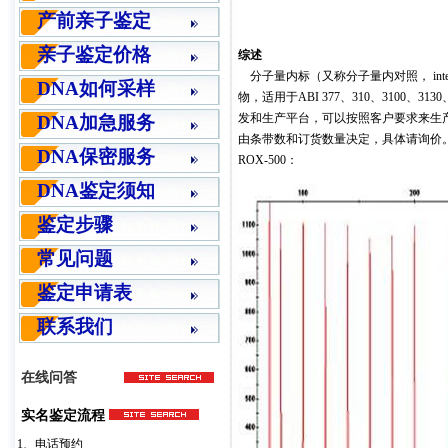
产前亲子鉴定
亲子鉴定价格
综述
分子量内标（又称分子量内对照， interna
DNA如何采样
物，适用于ABI 377、310、3100、
发和生产平台，可以按照客户要求来生
DNA加急服务
由条带数和订货数量决定，具体请询价
DNA保密服务
ROX-500：
DNA鉴定须知
鉴定步骤
常见问题
鉴定申请表
联系我们
在线问答
实名鉴定流程
1、电话预约